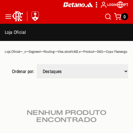
PT
LOGIN
0
Loja Oficial
Loja Oficial
_v
Segment
Routing
Vtex.store%402.x
Product
2421
Copo Flamengo Idol
Ordenar por:
NENHUM PRODUTO
ENCONTRADO