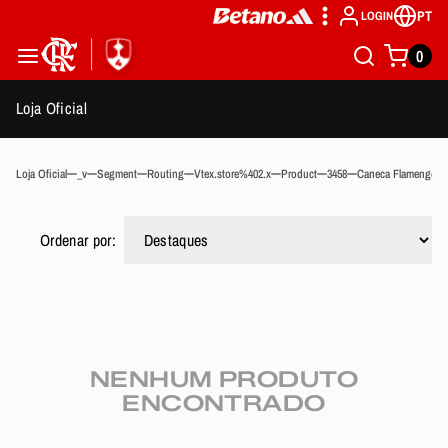
PT
LOGIN
0
Loja Oficial
Loja Oficial
_v
Segment
Routing
Vtex.store%402.x
Product
3458
Caneca Flamengo Ce
Ordenar por:
NENHUM PRODUTO
ENCONTRADO