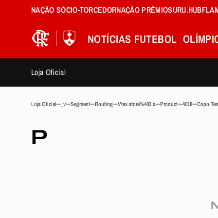
NAÇÃO SÓCIO-TORCEDOR
NAÇÃO PRÊMIOS
URU.HUB
FLA
NOTÍCIAS
FUTEBOL
OLÍMPI
Loja Oficial
Loja Oficial
_v
Segment
Routing
Vtex.store%402.x
Product
4018
Copo Term
P