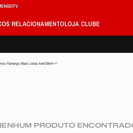
MENGOTV
COS
RELACIONAMENTO
LOJA
CLUBE
ico Flamengo Black Listras Arell 500ml
P
NENHUM PRODUTO ENCONTRAD