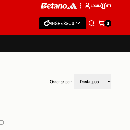
PT
LOGIN
INGRESSOS
0
Ordenar por:
O