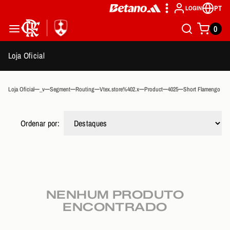
PT
LOGIN
0
Loja Oficial
Loja Oficial
_v
Segment
Routing
Vtex.store%402.x
Product
4025
Short Flamengo Ga
Ordenar por:
NENHUM PRODUTO
ENCONTRADO