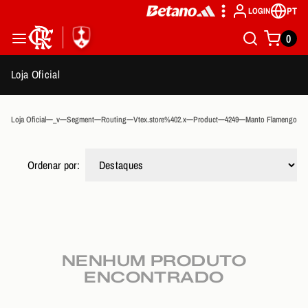
PT
LOGIN
0
Loja Oficial
Loja Oficial
_v
Segment
Routing
Vtex.store%402.x
Product
4249
Manto Flamengo Fem
Ordenar por:
NENHUM PRODUTO
ENCONTRADO