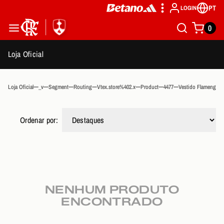
PT
LOGIN
0
Loja Oficial
Loja Oficial
_v
Segment
Routing
Vtex.store%402.x
Product
4477
Vestido Flamengo I
Ordenar por:
NENHUM PRODUTO
ENCONTRADO