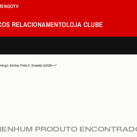
MENGOTV
COS
RELACIONAMENTO
LOJA
CLUBE
amengo Adidas Preta E Amarela Ip8185
P
NENHUM PRODUTO ENCONTRAD