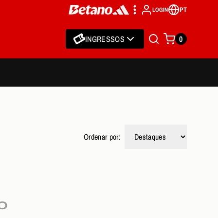
PT
LOGIN
INGRESSOS
0
Ordenar por:
O