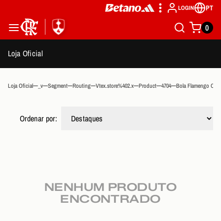
PT
LOGIN
0
Loja Oficial
Loja Oficial
_v
Segment
Routing
Vtex.store%402.x
Product
4704
Bola Flamengo Ofic
Ordenar por:
NENHUM PRODUTO
ENCONTRADO