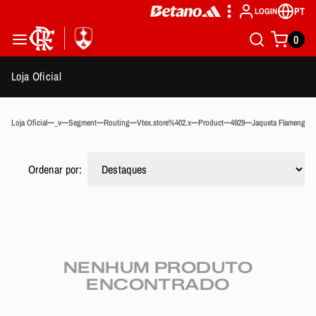
PT
LOGIN
0
Loja Oficial
Loja Oficial
_v
Segment
Routing
Vtex.store%402.x
Product
4929
Jaqueta Flamengo T
Ordenar por:
NENHUM PRODUTO
ENCONTRADO