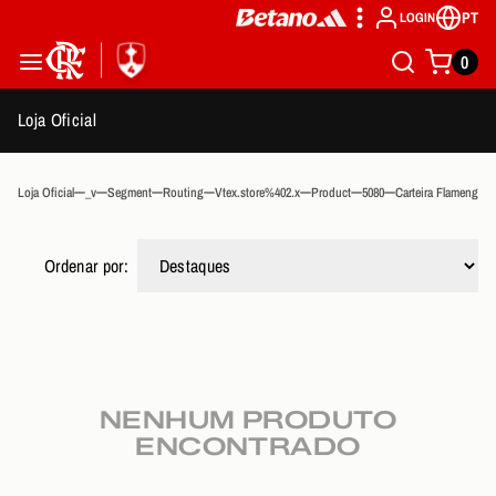
PT
LOGIN
0
Loja Oficial
Loja Oficial
_v
Segment
Routing
Vtex.store%402.x
Product
5080
Carteira Flamengo P
Ordenar por:
NENHUM PRODUTO
ENCONTRADO