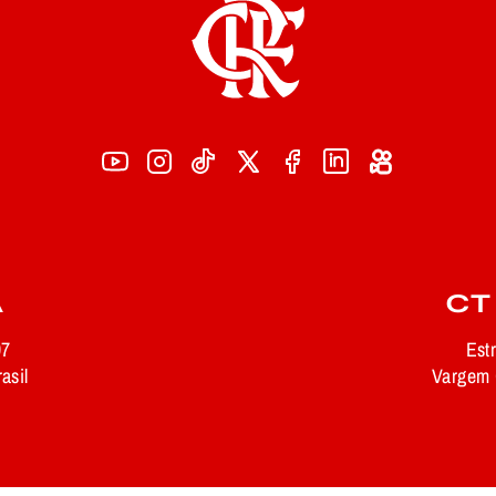
A
CT
97
Est
asil
Vargem G