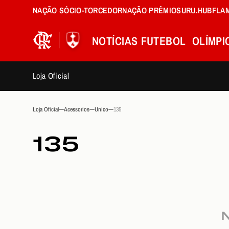
NAÇÃO SÓCIO-TORCEDOR
NAÇÃO PRÊMIOS
URU.HUB
FLA
NOTÍCIAS
FUTEBOL
OLÍMPI
Loja Oficial
Loja Oficial
Acessorios
Unico
135
135