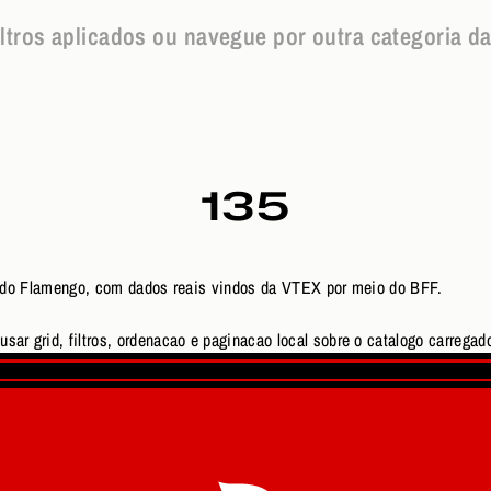
iltros aplicados ou navegue por outra categoria da l
135
oja do Flamengo, com dados reais vindos da VTEX por meio do BFF.
sar grid, filtros, ordenacao e paginacao local sobre o catalogo carregado