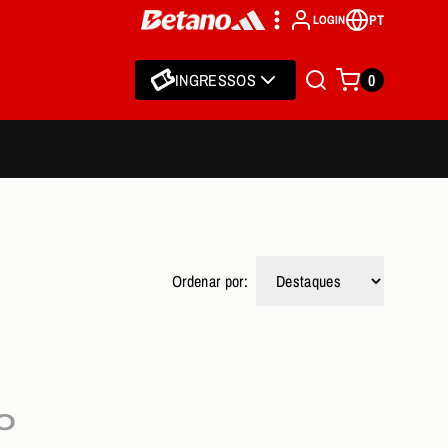
PT
LOGIN
INGRESSOS
0
Ordenar por:
O