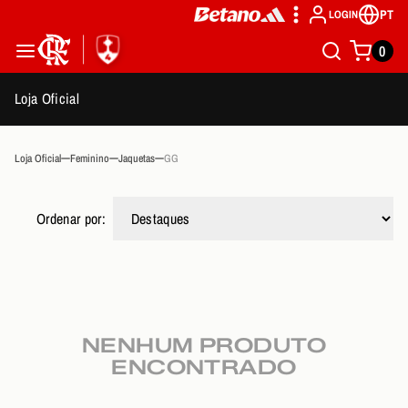
PT
LOGIN
0
Loja Oficial
Loja Oficial
Feminino
Jaquetas
GG
Ordenar por:
NENHUM PRODUTO
ENCONTRADO