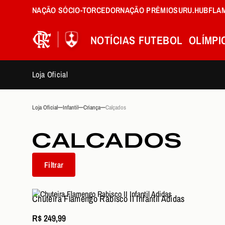
NAÇÃO SÓCIO-TORCEDOR
NAÇÃO PRÊMIOS
URU.HUB
FLA
NOTÍCIAS
FUTEBOL
OLÍMPI
Loja Oficial
Loja Oficial
Infantil
Criança
Calçados
CALCADOS
Filtrar
Chuteira Flamengo Rabisco II Infantil Adidas
R$ 249,99