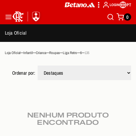
PT
LOGIN
0
Loja Oficial
Loja Oficial
Infantil
Crianca
Roupas
Liga Retro
6
135
Ordenar por:
NENHUM PRODUTO
ENCONTRADO