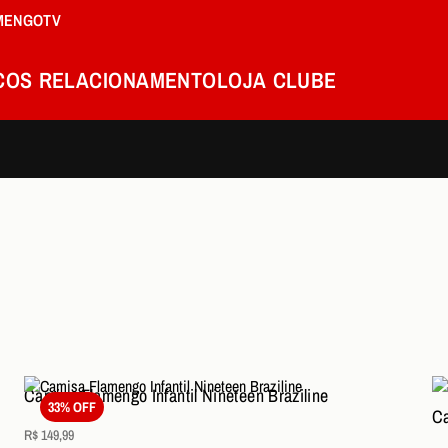
MENGOTV
COS
RELACIONAMENTO
LOJA
CLUBE
Camisa Flamengo Infantil Nineteen Braziline
33% OFF
Ca
R$ 149,99