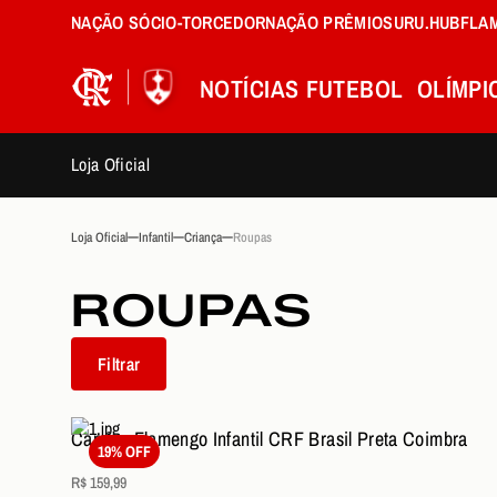
NAÇÃO SÓCIO-TORCEDOR
NAÇÃO PRÊMIOS
URU.HUB
FLA
NOTÍCIAS
FUTEBOL
OLÍMPI
Loja Oficial
Loja Oficial
Infantil
Criança
Roupas
ROUPAS
Filtrar
Camisa Flamengo Infantil CRF Brasil Preta Coimbra
19% OFF
R$ 159,99