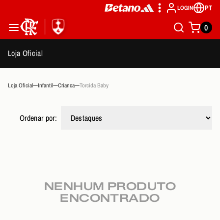
PT
LOGIN
0
Loja Oficial
Loja Oficial
Infantil
Crianca
Torcida Baby
Ordenar por:
NENHUM PRODUTO
ENCONTRADO