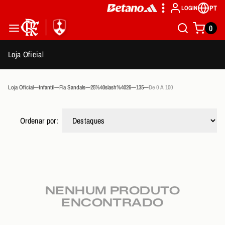
PT
LOGIN
0
Loja Oficial
Loja Oficial
Infantil
Fla Sandals
25%40slash%4026
135
De 0 A 100
Ordenar por:
NENHUM PRODUTO
ENCONTRADO