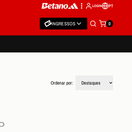
PT
LOGIN
INGRESSOS
0
Ordenar por:
O