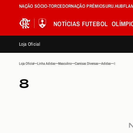
NAÇÃO SÓCIO-TORCEDOR
NAÇÃO PRÊMIOS
URU.HUB
FLA
NOTÍCIAS
FUTEBOL
OLÍMPI
Loja Oficial
Loja Oficial
Linha Adidas
Masculino
Camisas Diversas
Adidas
8
8