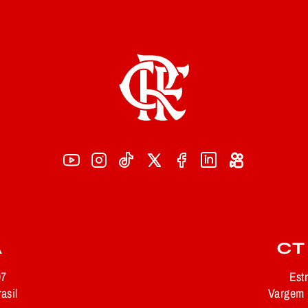
A
CT
97
Est
asil
Vargem G