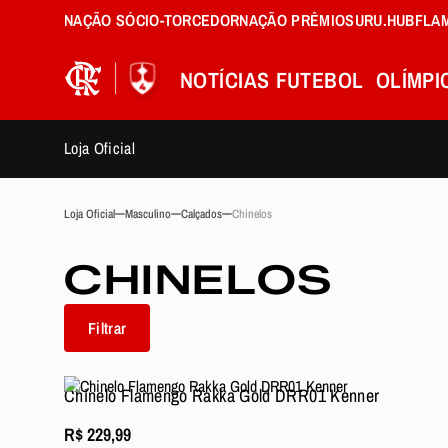
NAÇÃO SÓCIO-TORCEDOR
NAÇÃO PRÊMIOS
URU.HUB
FLA
NOTÍCIAS
FUTEBOL
OLÍMPI
Loja Oficial
Loja Oficial
Masculino
Calçados
Chinelos
CHINELOS
Filtrar
Chinelo Flamengo Rakka Gold DRR01 Kenner
R$ 229,99