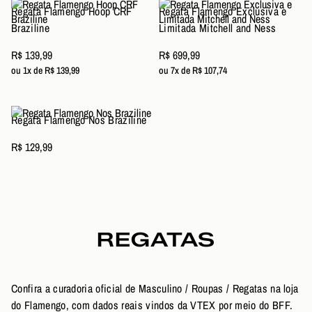
Regata Flamengo Hoop CRF
Regata Flamengo Exclusiva e
Braziline
Limitada Mitchell and Ness
R$ 139,99
R$ 699,99
ou 1x de R$ 139,99
ou 7x de R$ 107,74
Regata Flamengo Nos Braziline
R$ 129,99
REGATAS
Confira a curadoria oficial de Masculino / Roupas / Regatas na loja
do Flamengo, com dados reais vindos da VTEX por meio do BFF.