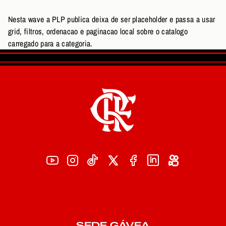
Nesta wave a PLP publica deixa de ser placeholder e passa a usar
grid, filtros, ordenacao e paginacao local sobre o catalogo
carregado para a categoria.
SEDE GÁVEA