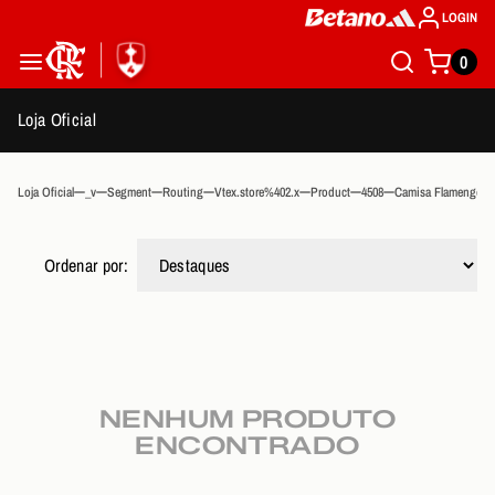
LOGIN
0
Loja Oficial
Loja Oficial
_v
Segment
Routing
Vtex.store%402.x
Product
4508
Camisa Flamengo Ad
Ordenar por:
NENHUM PRODUTO
ENCONTRADO