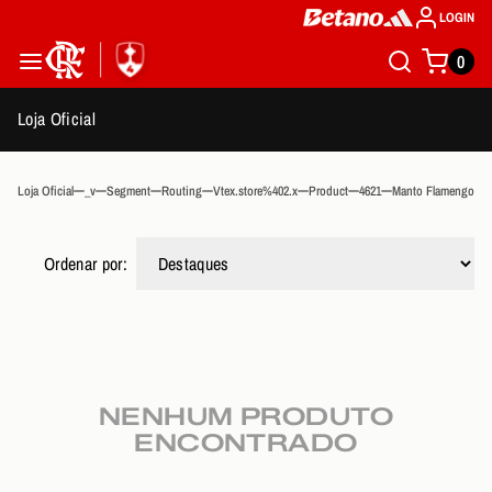
LOGIN
0
Loja Oficial
Loja Oficial
_v
Segment
Routing
Vtex.store%402.x
Product
4621
Manto Flamengo Infa
Ordenar por:
NENHUM PRODUTO
ENCONTRADO