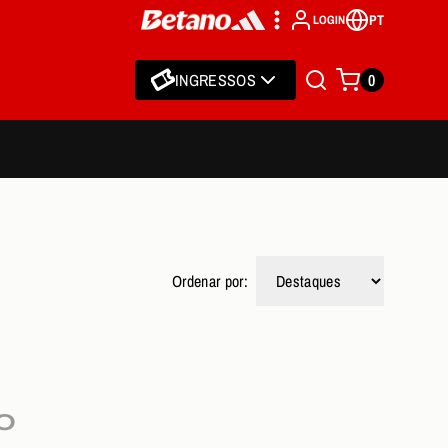
PT
LOGIN
INGRESSOS
0
Ordenar por:
O