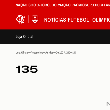
NAÇÃO SÓCIO-TORCEDOR
NAÇÃO PRÊMIOS
URU.HUB
FLA
NOTÍCIAS
FUTEBOL
OLÍMPI
Loja Oficial
Loja Oficial
Acessorios
Adidas
De 100 A 200
135
135