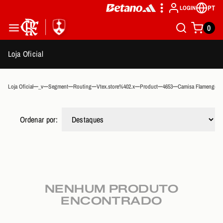
PT
LOGIN
0
Loja Oficial
Loja Oficial
_v
Segment
Routing
Vtex.store%402.x
Product
4653
Camisa Flamengo Av
Ordenar por:
NENHUM PRODUTO
ENCONTRADO