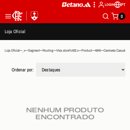
PT
LOGIN
0
Loja Oficial
Loja Oficial
_v
Segment
Routing
Vtex.store%402.x
Product
4845
Camiseta Casual Fi
Ordenar por:
NENHUM PRODUTO
ENCONTRADO