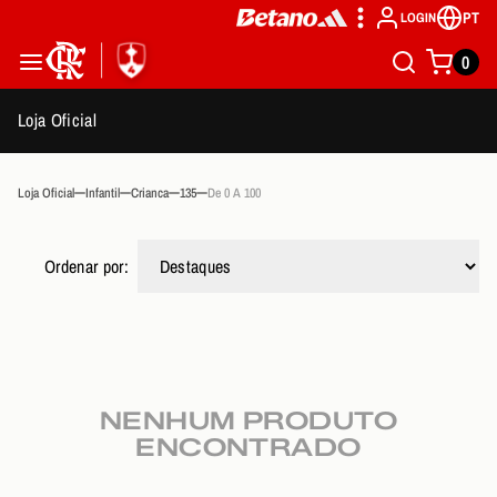
PT
LOGIN
0
Loja Oficial
Loja Oficial
Infantil
Crianca
135
De 0 A 100
Ordenar por:
NENHUM PRODUTO
ENCONTRADO