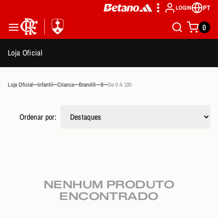
PT
LOGIN
0
Loja Oficial
Loja Oficial
Infantil
Crianca
Brandili
8
De 0 A 100
Ordenar por:
NENHUM PRODUTO
ENCONTRADO