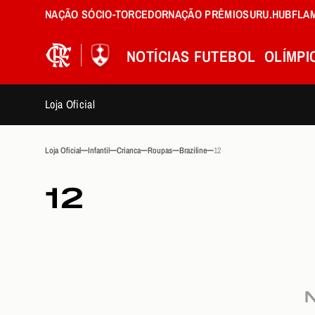
NAÇÃO SÓCIO-TORCEDOR
NAÇÃO PRÊMIOS
URU.HUB
FLA
NOTÍCIAS
FUTEBOL
OLÍMPI
Loja Oficial
Loja Oficial
Infantil
Crianca
Roupas
Braziline
12
12