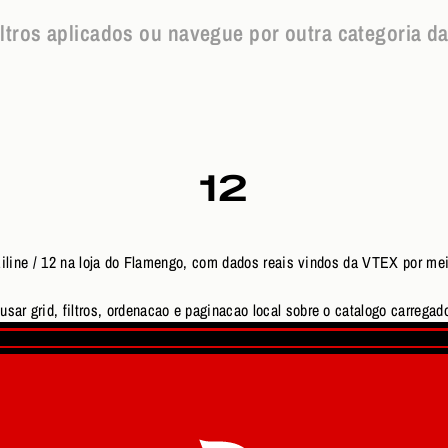
iltros aplicados ou navegue por outra categoria da l
12
Braziline / 12 na loja do Flamengo, com dados reais vindos da VTEX por me
sar grid, filtros, ordenacao e paginacao local sobre o catalogo carregado