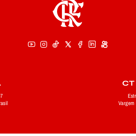
A
CT
97
Est
asil
Vargem G