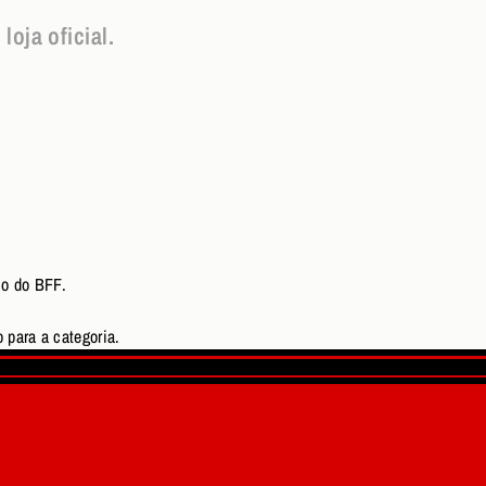
oja oficial.
io do BFF.
 para a categoria.