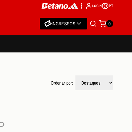
PT
LOGIN
INGRESSOS
0
Ordenar por:
O