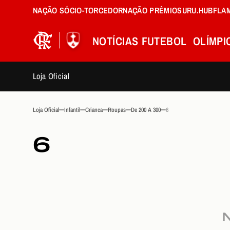
NAÇÃO SÓCIO-TORCEDOR
NAÇÃO PRÊMIOS
URU.HUB
FLA
NOTÍCIAS
FUTEBOL
OLÍMPI
Loja Oficial
Loja Oficial
Infantil
Crianca
Roupas
De 200 A 300
6
6