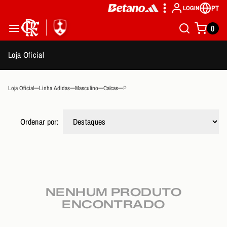
PT
LOGIN
0
Loja Oficial
Loja Oficial
Linha Adidas
Masculino
Calcas
P
Ordenar por:
NENHUM PRODUTO
ENCONTRADO