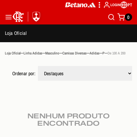
PT
LOGIN
0
Loja Oficial
Loja Oficial
Linha Adidas
Masculino
Camisas Diversas
Adidas
P
De 100 A 200
Ordenar por:
NENHUM PRODUTO
ENCONTRADO