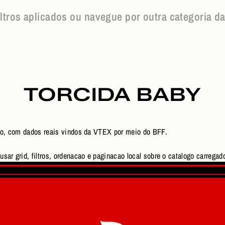
iltros aplicados ou navegue por outra categoria da l
TORCIDA BABY
engo, com dados reais vindos da VTEX por meio do BFF.
sar grid, filtros, ordenacao e paginacao local sobre o catalogo carregado