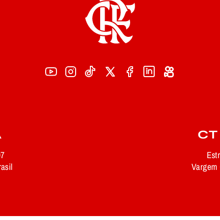
A
CT
97
Est
asil
Vargem G