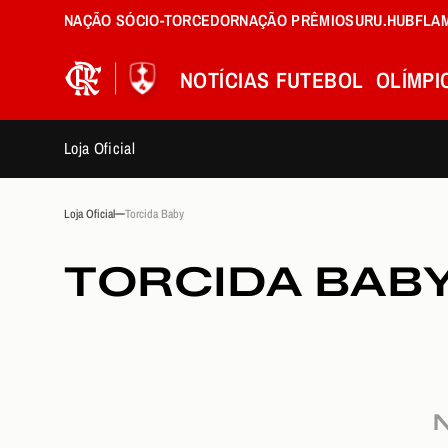
NAÇÃO SÓCIO-TORCEDOR
NAÇÃO PRÊMIOS
URU.HUB
FLA
NOTÍCIAS
FUTEBOL
OLÍMPI
Loja Oficial
Loja Oficial
Torcida Baby
TORCIDA BAB