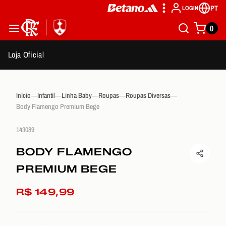
PT
LOGIN
0
Loja Oficial
Início
Infantil
Linha Baby
Roupas
Roupas Diversas
Body Flamengo Premium Bege
143089
BODY FLAMENGO
PREMIUM BEGE
R$ 149,99