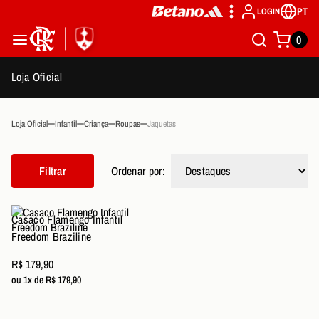
PT
LOGIN
0
Loja Oficial
Loja Oficial
Infantil
Criança
Roupas
Jaquetas
Filtrar
Ordenar por:
Casaco Flamengo Infantil
Freedom Braziline
R$ 179,90
ou 1x de R$ 179,90