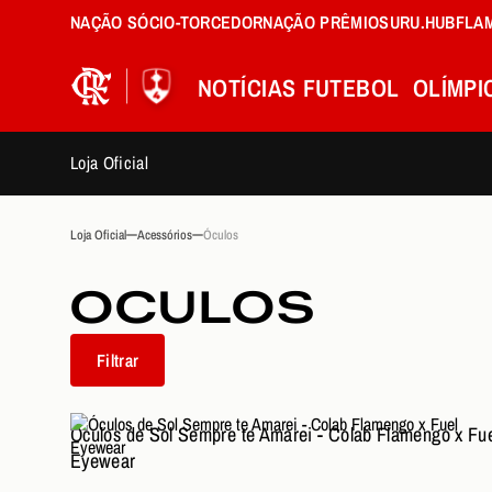
NAÇÃO SÓCIO-TORCEDOR
NAÇÃO PRÊMIOS
URU.HUB
FLA
NOTÍCIAS
FUTEBOL
OLÍMPI
Loja Oficial
Loja Oficial
Acessórios
Óculos
OCULOS
Filtrar
Óculos de Sol Sempre te Amarei - Colab Flamengo x Fu
Eyewear