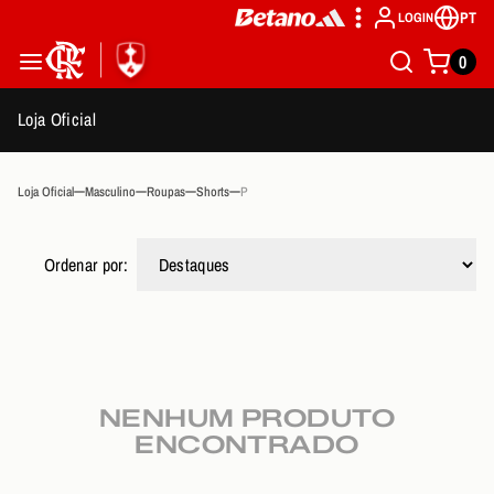
PT
LOGIN
0
Loja Oficial
Loja Oficial
Masculino
Roupas
Shorts
P
Ordenar por:
NENHUM PRODUTO
ENCONTRADO