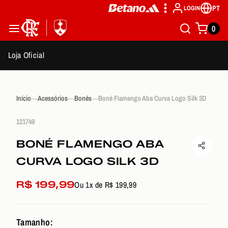
PT
LOGIN
0
Loja Oficial
Início
Acessórios
Bonés
Boné Flamengo Aba Curva Logo Silk 3D
121749
BONÉ FLAMENGO ABA
CURVA LOGO SILK 3D
R$ 199,99
Ou 1x de R$ 199,99
Tamanho: