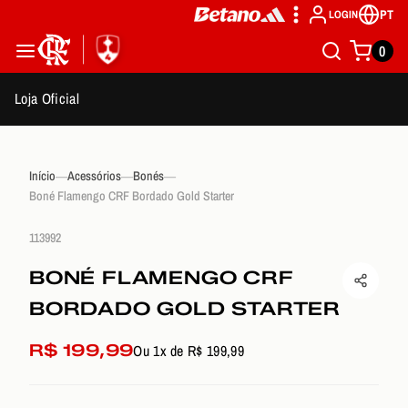
PT
LOGIN
0
Loja Oficial
Início
Acessórios
Bonés
Boné Flamengo CRF Bordado Gold Starter
113992
BONÉ FLAMENGO CRF
BORDADO GOLD STARTER
R$ 199,99
Ou 1x de R$ 199,99