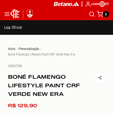
PT
LOGIN
0
Loja Oficial
Início
Personalização
Boné Flamengo Lifestyle Paint CRF Verde New Era
142917159
BONÉ FLAMENGO
LIFESTYLE PAINT CRF
VERDE NEW ERA
R$ 129,90