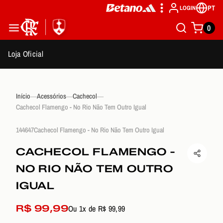
PT
LOGIN
0
Loja Oficial
Início
Acessórios
Cachecol
Cachecol Flamengo - No Rio Não Tem Outro Igual
144647Cachecol Flamengo - No Rio Não Tem Outro Igual
CACHECOL FLAMENGO -
NO RIO NÃO TEM OUTRO
IGUAL
R$ 99,99
Ou 1x de R$ 99,99