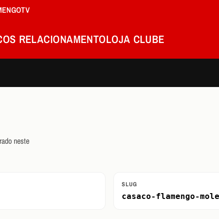
MENGOTV
COS
RELACIONAMENTO
LOJA
CLUBE
rado neste
SLUG
casaco-flamengo-mol