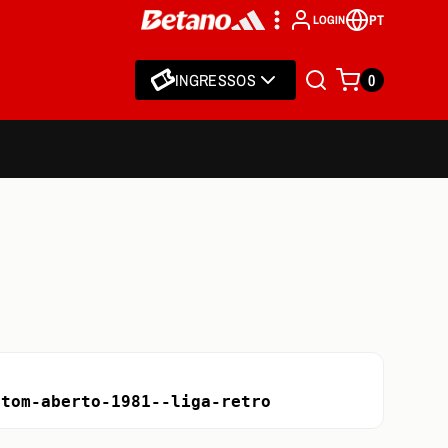
PT
LOGIN
INGRESSOS
0
etom-aberto-1981--liga-retro