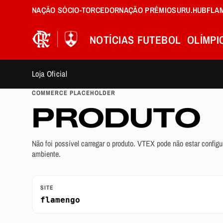
NAÇÃO SÓCIO-TORCEDOR
NAÇÃO PRÊMIOS
URU.HUB
FLA
NOTÍCIAS
FUTEBOL
OLÍMPI
Loja Oficial
COMMERCE PLACEHOLDER
PRODUTO
Não foi possível carregar o produto. VTEX pode não estar configu
ambiente.
SITE
flamengo