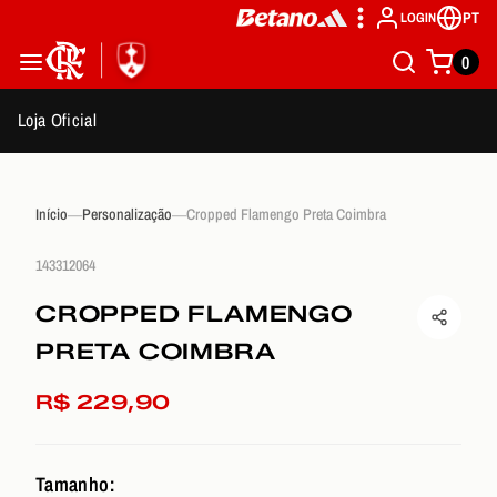
PT
LOGIN
0
Loja Oficial
Início
Personalização
Cropped Flamengo Preta Coimbra
143312064
CROPPED FLAMENGO
PRETA COIMBRA
R$ 229,90
Tamanho: