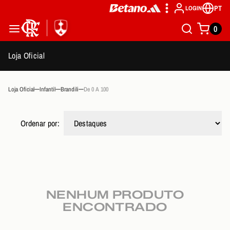
PT
LOGIN
0
Loja Oficial
Loja Oficial
Infantil
Brandili
De 0 A 100
Ordenar por:
NENHUM PRODUTO
ENCONTRADO