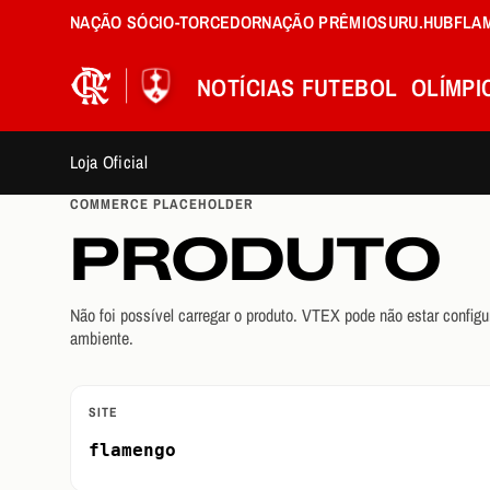
NAÇÃO SÓCIO-TORCEDOR
NAÇÃO PRÊMIOS
URU.HUB
FLA
NOTÍCIAS
FUTEBOL
OLÍMPI
Loja Oficial
COMMERCE PLACEHOLDER
PRODUTO
Não foi possível carregar o produto. VTEX pode não estar configu
ambiente.
SITE
flamengo