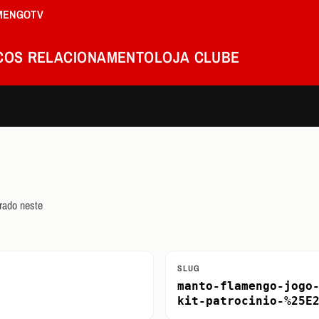
MENGOTV
COS
RELACIONAMENTO
LOJA
CLUBE
rado neste
SLUG
manto-flamengo-jogo
kit-patrocinio-%25E