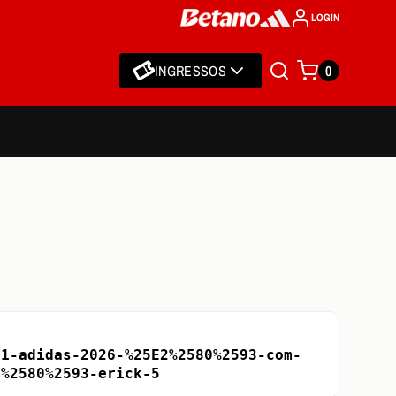
LOGIN
INGRESSOS
0
-1-adidas-2026-%25E2%2580%2593-com-
2%2580%2593-erick-5