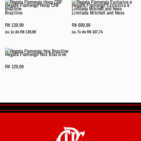
Regata Flamengo Hoop CRF
Regata Flamengo Exclusiva e
Braziline
Limitada Mitchell and Ness
R$ 139,99
R$ 699,99
ou 1x de R$ 139,99
ou 7x de R$ 107,74
Regata Flamengo Nos Braziline
R$ 129,99