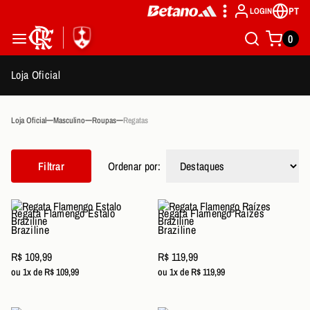
PT
LOGIN
0
Loja Oficial
Loja Oficial
Masculino
Roupas
Regatas
Filtrar
Ordenar por:
Regata Flamengo Estalo
Regata Flamengo Raízes
Braziline
Braziline
R$ 109,99
R$ 119,99
ou 1x de R$ 109,99
ou 1x de R$ 119,99