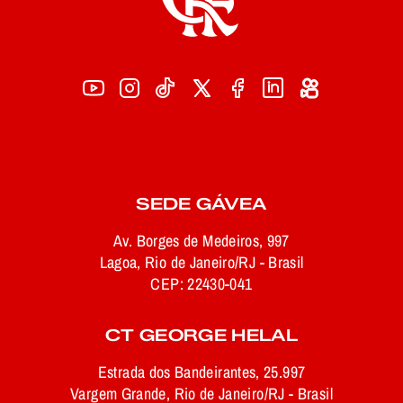
SEDE GÁVEA
Av. Borges de Medeiros, 997
Lagoa, Rio de Janeiro/RJ - Brasil
CEP: 22430-041
CT GEORGE HELAL
Estrada dos Bandeirantes, 25.997
Vargem Grande, Rio de Janeiro/RJ - Brasil