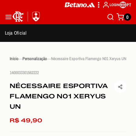
PT
LOGIN
0
Loja Oficial
Início
Personalização
Nécessaire Esportiva Flamengo N01 Xeryus UN
1400033301562222
NÉCESSAIRE ESPORTIVA
FLAMENGO N01 XERYUS
UN
R$ 49,90