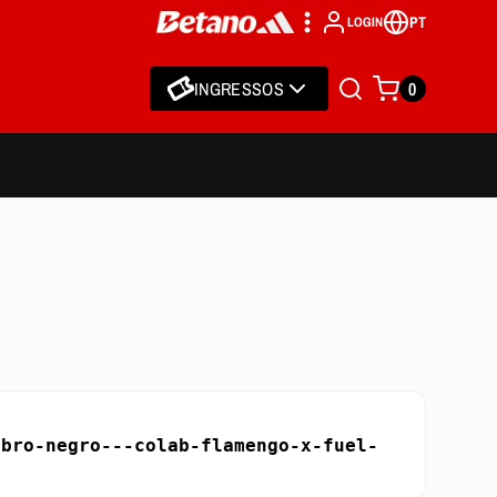
PT
LOGIN
INGRESSOS
0
ubro-negro---colab-flamengo-x-fuel-