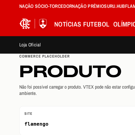
NAÇÃO SÓCIO-TORCEDOR
NAÇÃO PRÊMIOS
URU.HUB
FLA
NOTÍCIAS
FUTEBOL
OLÍMPI
Loja Oficial
COMMERCE PLACEHOLDER
PRODUTO
Não foi possível carregar o produto. VTEX pode não estar configu
ambiente.
SITE
flamengo