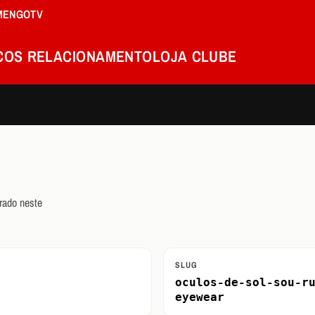
MENGOTV
COS
RELACIONAMENTO
LOJA
CLUBE
rado neste
SLUG
oculos-de-sol-sou-r
eyewear