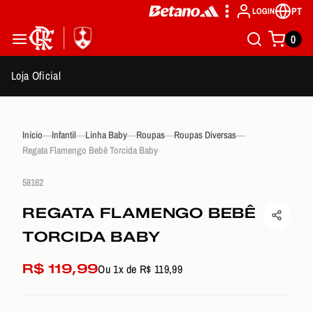
PT
LOGIN
0
Loja Oficial
Início
Infantil
Linha Baby
Roupas
Roupas Diversas
Regata Flamengo Bebê Torcida Baby
58162
REGATA FLAMENGO BEBÊ
TORCIDA BABY
R$ 119,99
Ou 1x de R$ 119,99