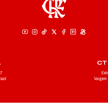
A
CT
97
Est
asil
Vargem G