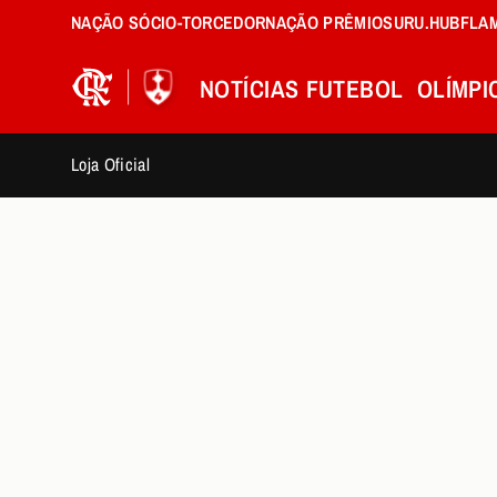
NAÇÃO SÓCIO-TORCEDOR
NAÇÃO PRÊMIOS
URU.HUB
FLA
NOTÍCIAS
FUTEBOL
OLÍMPI
Loja Oficial