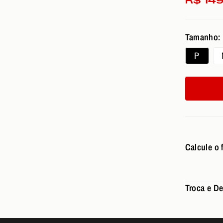
R$ 14
Tamanho:
P
Calcule o f
Troca e D